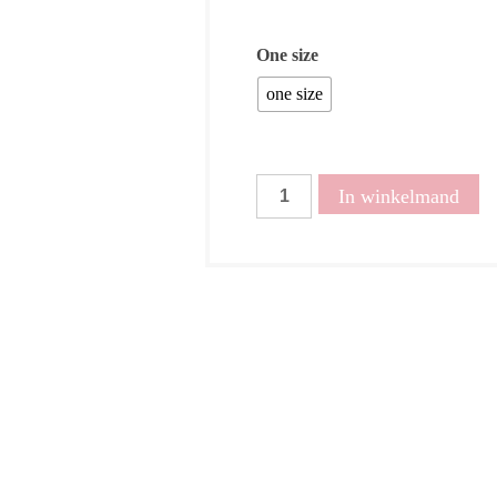
One size
one size
Vest
In winkelmand
Noortje
beige-
offwhite
aantal