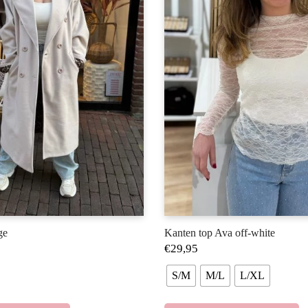
ge
Kanten top Ava off-white
€
29,95
S/M
M/L
L/XL