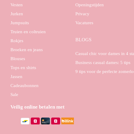
Vesten
Openingstijden
Jurken
Privacy
Jumpsuits
Vacatures
Truien en coltruien
BLOGS
Rokjes
Broeken en jeans
Casual chic voor dames in 4 s
Blouses
Business casual dames: 5 tips
Tops en shirts
9 tips voor de perfecte zomerl
Jassen
Cadeaubonnen
Sale
Veilig online betalen met