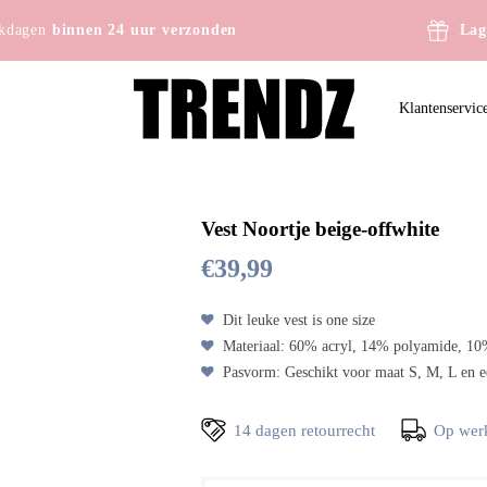
kdagen
binnen 24 uur verzonden
Lag
Klantenservic
Vest Noortje beige-offwhite
€
39,99
Dit leuke vest is one size
Materiaal: 60% acryl, 14% polyamide, 10%
Pasvorm: Geschikt voor maat S, M, L en 
14 dagen retourrecht
Op wer