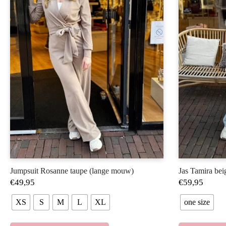
Jumpsuit Rosanne taupe (lange mouw)
Jas Tamira bei
€
49,95
€
59,95
XS
S
M
L
XL
one size