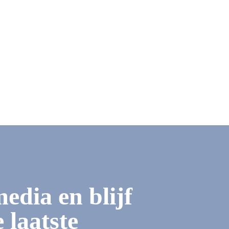
media en blijf
 laatste