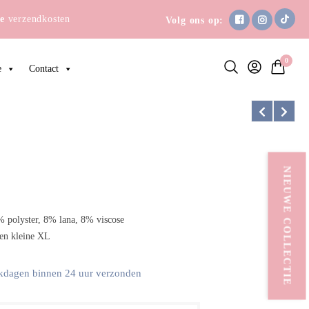
e
verzendkosten
Volg ons op:
0
e
Contact
NIEUWE COLLECTIE
 polyster, 8% lana, 8% viscose
een kleine XL
kdagen binnen 24 uur verzonden