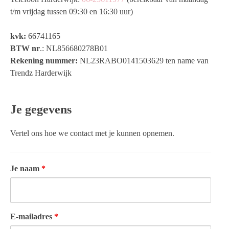
t/m vrijdag tussen 09:30 en 16:30 uur)
kvk:
66741165
BTW nr
.: NL856680278B01
Rekening nummer:
NL23RABO0141503629 ten name van
Trendz Harderwijk
Je gegevens
Vertel ons hoe we contact met je kunnen opnemen.
Je naam
*
E-mailadres
*