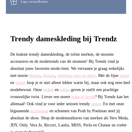
Lage verzendkosten
Trendy dameskleding bij Trendz
De leukste trendy dameskleding, de tofste merken, de mooiste
accessoires en de modetrends van dit moment! Bij Trendz vind je
absoluut jouw favoriete mode-item. We verrassen je graag wekelijks
met mooie
blazers
,
blouses
,
tunieken
,
tops en shirts
. Met de fijne
truien
en
vesten
loop je er niet alleen lekker warm bij, maar ook nog eens heel
modebewust. Onze
jurken
en
rokjes
geven je outfit een prachtige
vrouwelijke twist. Liever een stoere
jeans of broek
? Bij Trendz kan het
allemaal! Ook vind je voor ieder seizoen trendy
jassen
. En met onze
bijpassende
accessoires
en schoenen van Posh by Poelman steel jij
absoluut de show. Shop de modemusthaves van merken als Vero Moda,
JDY, Only, Vera Jo, Ricceri, Laulia, MISS, Perla en Chastar en creëer