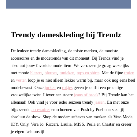
Trendy dameskleding bij Trendz
De leukste trendy dameskleding, de tofste merken, de mooiste
accessoires en de modetrends van dit moment! Bij Trendz vind je
absoluut jouw favoriete mode-item. We verrassen je graag wekelijks
met mooie
blazers
,
blouses
,
tunieken
,
tops en shirts
. Met de fijne
truien
en
vesten
loop je er niet alleen lekker warm bij, maar ook nog eens heel
modebewust. Onze
jurken
en
rokjes
geven je outfit een prachtige
vrouwelijke twist. Liever een stoere
jeans of broek
? Bij Trendz kan het
allemaal! Ook vind je voor ieder seizoen trendy
jassen
. En met onze
bijpassende
accessoires
en schoenen van Posh by Poelman steel jij
absoluut de show. Shop de modemusthaves van merken als Vero Moda,
JDY, Only, Vera Jo, Ricceri, Laulia, MISS, Perla en Chastar en creëer
je eigen fashionstijl!