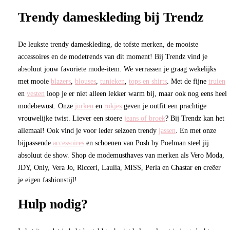
Trendy dameskleding bij Trendz
De leukste trendy dameskleding, de tofste merken, de mooiste
accessoires en de modetrends van dit moment! Bij Trendz vind je
absoluut jouw favoriete mode-item. We verrassen je graag wekelijks
met mooie
blazers
,
blouses
,
tunieken
,
tops en shirts
. Met de fijne
truien
en
vesten
loop je er niet alleen lekker warm bij, maar ook nog eens heel
modebewust. Onze
jurken
en
rokjes
geven je outfit een prachtige
vrouwelijke twist. Liever een stoere
jeans of broek
? Bij Trendz kan het
allemaal! Ook vind je voor ieder seizoen trendy
jassen
. En met onze
bijpassende
accessoires
en schoenen van Posh by Poelman steel jij
absoluut de show. Shop de modemusthaves van merken als Vero Moda,
JDY, Only, Vera Jo, Ricceri, Laulia, MISS, Perla en Chastar en creëer
je eigen fashionstijl!
Hulp nodig?