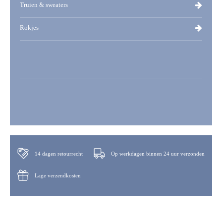
Truien & sweaters
Rokjes
14 dagen retourrecht
Op werkdagen binnen 24 uur verzonden
Lage verzendkosten