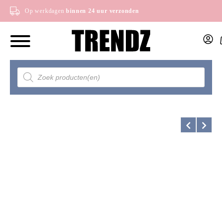
Op werkdagen
binnen 24 uur verzonden
Producten
zoeken