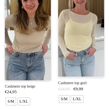
Cashmere top geel
Cashmere top beige
€
24,95
€
9,99
€
24,95
S/M
L/XL
S/M
L/XL