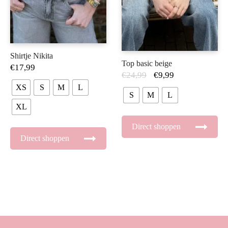
Shirtje Nikita
Top basic beige
€
17,99
€
24,99
€
9,99
XS
S
M
L
S
M
L
XL
Direct shoppen
Direct shoppen