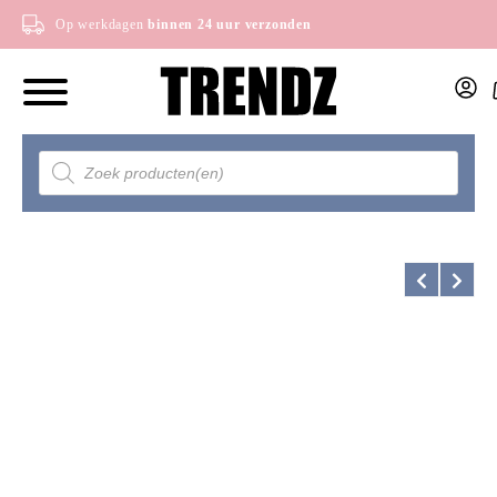
Op werkdagen
binnen 24 uur verzonden
Producten
zoeken