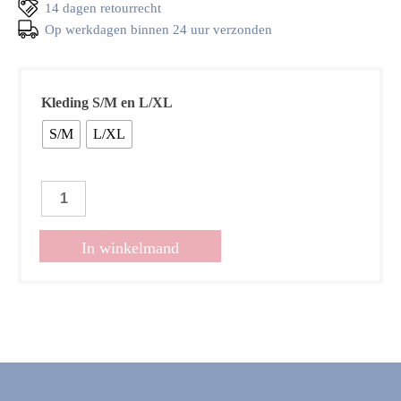
14 dagen retourrecht
Op werkdagen binnen 24 uur verzonden
Kleding S/M en L/XL
S/M
L/XL
Set
Lilly
choco
In winkelmand
aantal