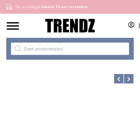
Op werkdagen
binnen 24 uur verzonden
Producten
zoeken