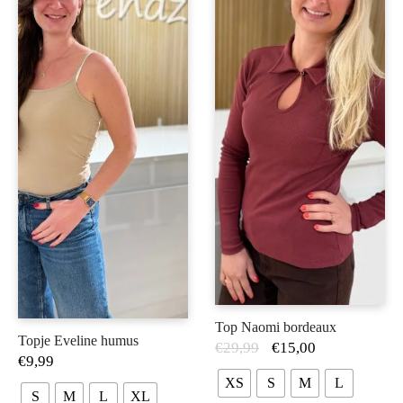
Top Naomi bordeaux
Topje Eveline humus
€
29,99
€
15,00
€
9,99
XS
S
M
L
S
M
L
XL