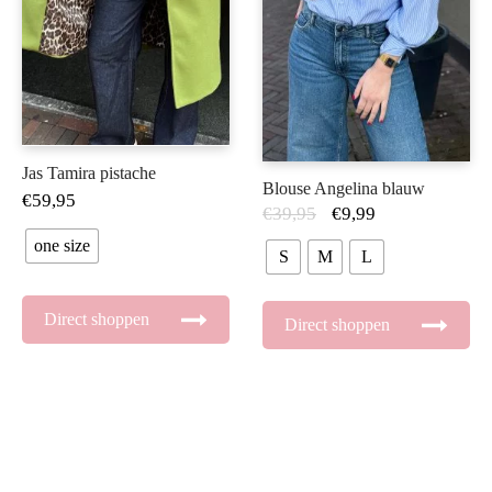
Jas Tamira pistache
Blouse Angelina blauw
€
59,95
€
39,95
€
9,99
one size
S
M
L
Direct shoppen
Direct shoppen