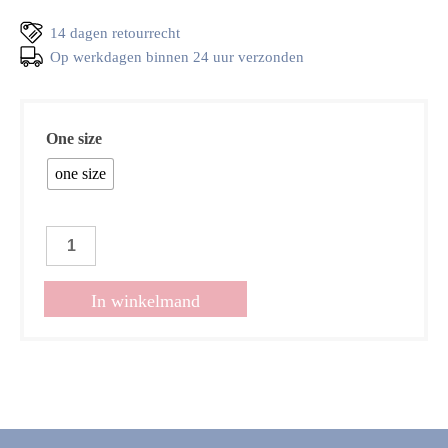
14 dagen retourrecht
Op werkdagen binnen 24 uur verzonden
One size
one size
Top
Luna
navy
In winkelmand
aantal