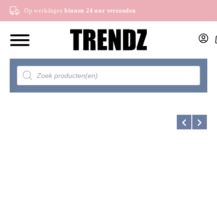
Op werkdagen
binnen 24 uur verzonden
Producten
zoeken