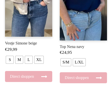
Vestje Simone beige
Top Nena navy
€
29,99
€
24,95
S
M
L
XL
S/M
L/XL
Direct shoppen
Direct shoppen