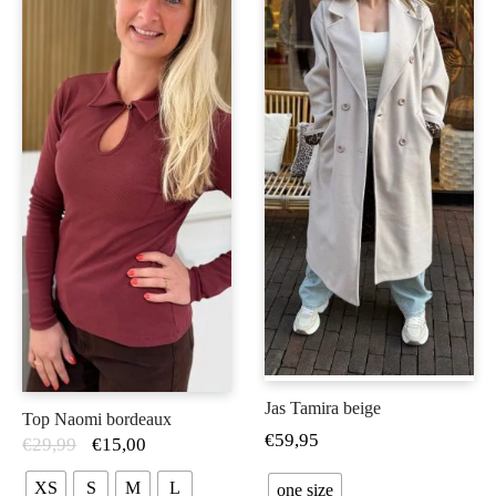
Jas Tamira beige
Top Naomi bordeaux
€
59,95
€
29,99
€
15,00
XS
S
M
L
one size