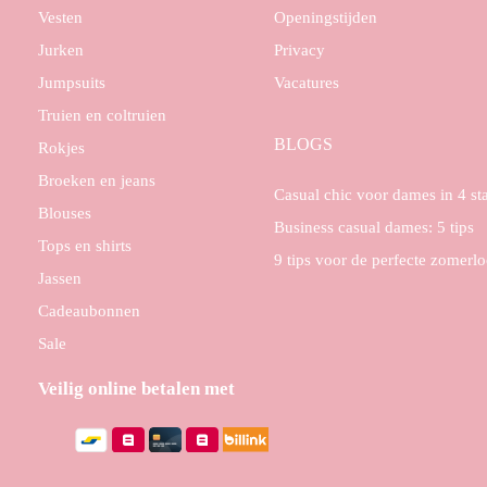
Vesten
Openingstijden
Jurken
Privacy
Jumpsuits
Vacatures
Truien en coltruien
BLOGS
Rokjes
Broeken en jeans
Casual chic voor dames in 4 s
Blouses
Business casual dames: 5 tips
Tops en shirts
9 tips voor de perfecte zomerl
Jassen
Cadeaubonnen
Sale
Veilig online betalen met