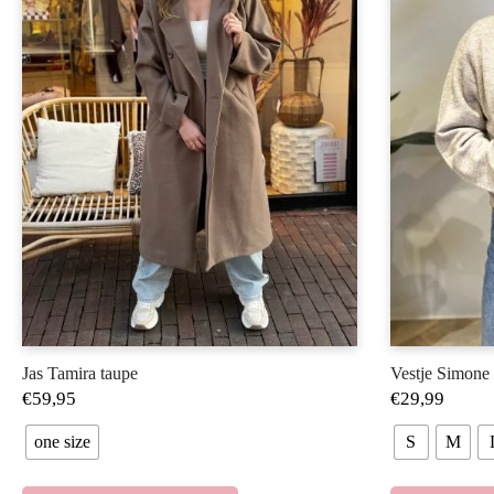
Jas Tamira taupe
Vestje Simone 
€
59,95
€
29,99
one size
S
M