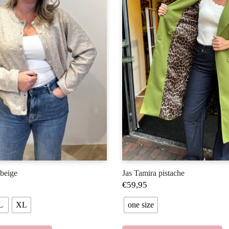
beige
Jas Tamira pistache
€
59,95
L
XL
one size