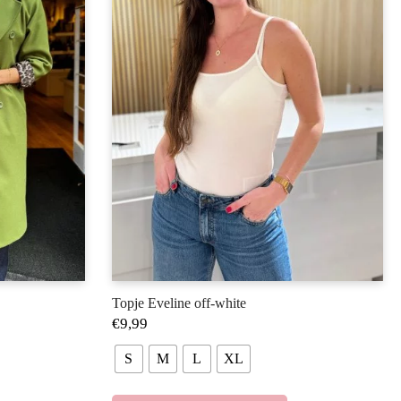
Topje Eveline off-white
€
9,99
S
M
L
XL