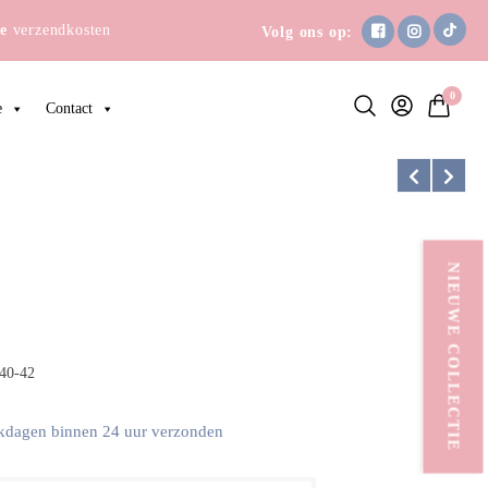
e
verzendkosten
Volg ons op:
0
e
Contact
NIEUWE COLLECTIE
 40-42
kdagen binnen 24 uur verzonden