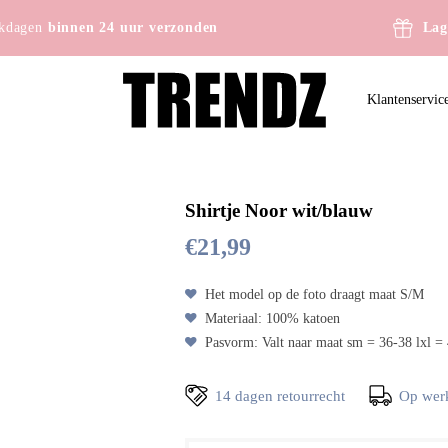
kdagen
binnen 24 uur verzonden
Lag
Klantenservic
Shirtje Noor wit/blauw
€
21,99
Het model op de foto draagt maat S/M
Materiaal: 100% katoen
Pasvorm: Valt naar maat sm = 36-38 lxl =
14 dagen retourrecht
Op wer