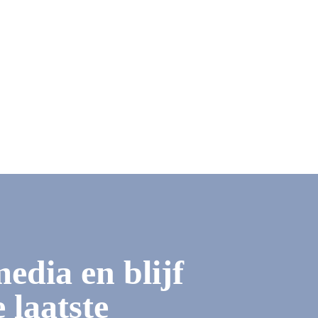
media en blijf
 laatste