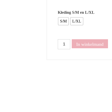
Kleding S/M en L/XL
S/M
L/XL
Shirtje
In winkelmand
Noor
wit/blauw
aantal