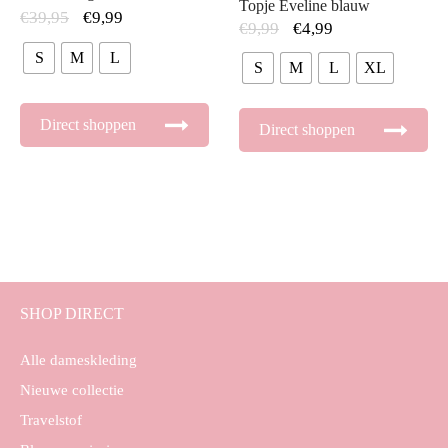
Topje Eveline blauw
€
39,95
€
9,99
€
9,99
€
4,99
S
M
L
S
M
L
XL
Direct shoppen
Direct shoppen
SHOP DIRECT
Alle dameskleding
Nieuwe collectie
Travelstof