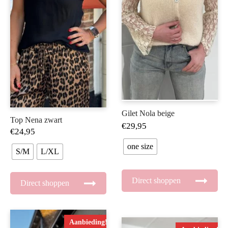
Gilet Nola beige
Top Nena zwart
€
29,95
€
24,95
one size
S/M
L/XL
Direct shoppen
Direct shoppen
Aanbieding!