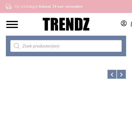
Op werkdagen
binnen 24 uur verzonden
Producten
zoeken