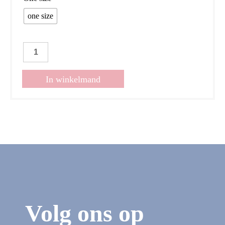
one size
Jurkje
Meriel
beige
In winkelmand
aantal
Volg ons op