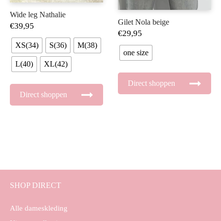
Wide leg Nathalie
Gilet Nola beige
€
39,95
€
29,95
XS(34)
S(36)
M(38)
one size
L(40)
XL(42)
Direct shoppen
Direct shoppen
SHOP DIRECT
Alle dameskleding