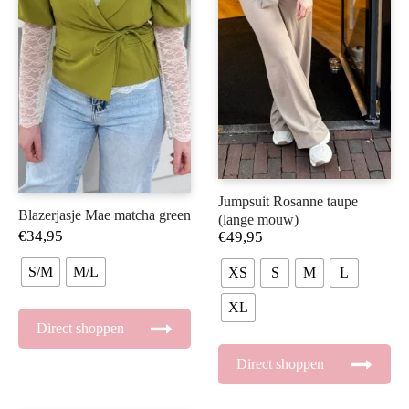
Jumpsuit Rosanne taupe
Blazerjasje Mae matcha green
(lange mouw)
€
34,95
€
49,95
S/M
M/L
XS
S
M
L
XL
Direct shoppen
Direct shoppen