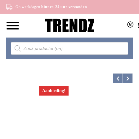
Op werkdagen
binnen 24 uur verzonden
Producten
zoeken
Aanbieding!