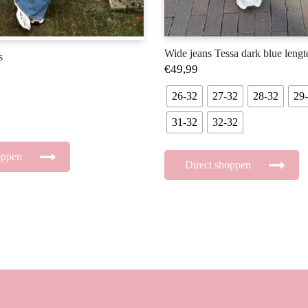
Wide jeans Tessa dark blue leng
s
€
49,99
26-32
27-32
28-32
29
31-32
32-32
oppen
Direct shoppen