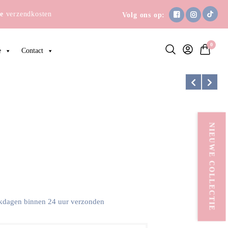
e
verzendkosten
Volg ons op:
0
e
Contact
NIEUWE COLLECTIE
kdagen binnen 24 uur verzonden