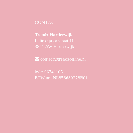
CONTACT
Trendz Harderwijk
Luttekepoortstraat 11
3841 AW Harderwijk
contact@trendzonline.nl
kvk: 66741165
BTW nr.: NL856680278B01