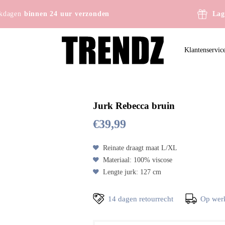
kdagen
binnen 24 uur verzonden
Lag
Klantenservic
Jurk Rebecca bruin
€
39,99
Reinate draagt maat L/XL
Materiaal: 100% viscose
Lengte jurk: 127 cm
14 dagen retourrecht
Op wer