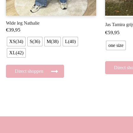
Wide leg Nathalie
Jas Tamira grij
€
39,95
€
59,95
XS(34)
S(36)
M(38)
L(40)
one size
XL(42)
Direct sh
Direct shoppen