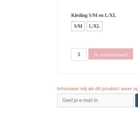
Kleding S/M en L/XL
S/M
L/XL
Jurk
In winkelmand
Rebecca
bruin
aantal
Informeer mij als dit product weer o