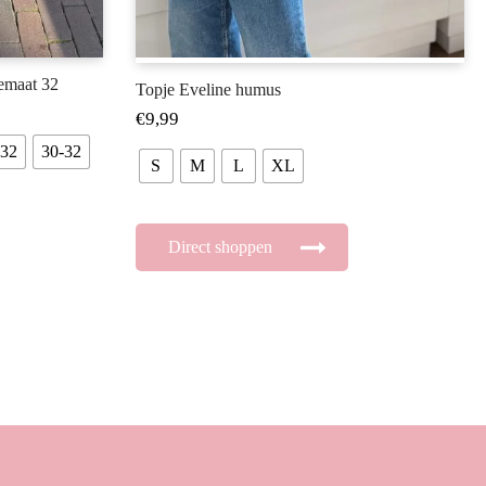
temaat 32
Topje Eveline humus
€
9,99
-32
30-32
S
M
L
XL
Direct shoppen