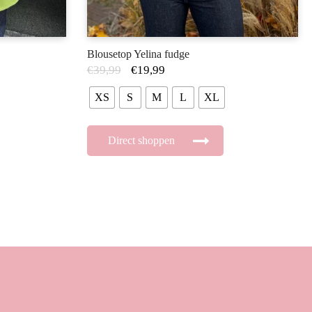
Blousetop Yelina fudge
€
39,99
€
19,99
XS
S
M
L
XL
Direct shoppen