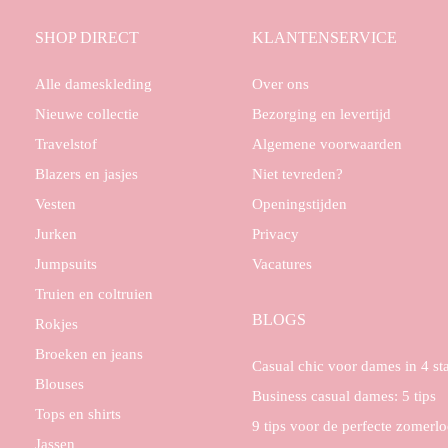
SHOP DIRECT
KLANTENSERVICE
Alle dameskleding
Over ons
Nieuwe collectie
Bezorging en levertijd
Travelstof
Algemene voorwaarden
Blazers en jasjes
Niet tevreden?
Vesten
Openingstijden
Jurken
Privacy
Jumpsuits
Vacatures
Truien en coltruien
BLOGS
Rokjes
Broeken en jeans
Casual chic voor dames in 4 s
Blouses
Business casual dames: 5 tips
Tops en shirts
9 tips voor de perfecte zomerl
Jassen