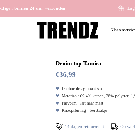
kdagen
binnen 24 uur verzonden
Lag
Klantenservic
Denim top Tamira
€
36,99
Daphne draagt maat sm
Materiaal: 69,4% katoen, 28% polyster, 1
Pasvorm: Valt naar maat
Knoopsluiting - borstzakje
14 dagen retourrecht
Op wer