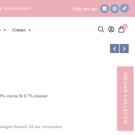
e
verzendkosten
Volg ons op:
0
e
Contact
NIEUWE COLLECTIE
,9% viscose & 0,7% elastane
kdagen binnen 24 uur verzonden