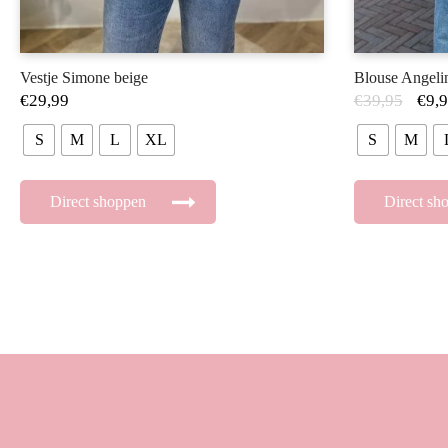
Vestje Simone beige
Blouse Angeli
€
29,99
€
39,95
€
9,
S
M
L
XL
S
M
Direct shoppen
Direct sh