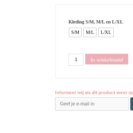
Kleding S/M, M/L en L/XL
S/M
M/L
L/XL
Denim
In winkelmand
top
Tamira
aantal
Informeer mij als dit product weer o