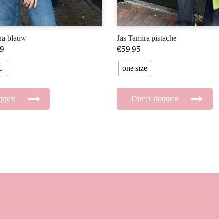
na blauw
Jas Tamira pistache
99
€
59,95
L
one size
oppen
Direct shoppen