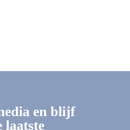
media en blijf
 laatste