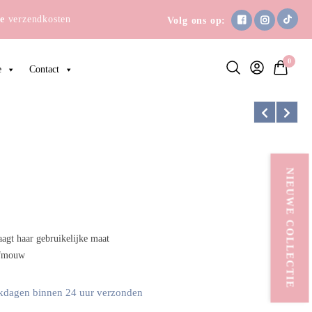
e
verzendkosten
Volg ons op:
0
e
Contact
NIEUWE COLLECTIE
agt haar gebruikelijke maat
pofmouw
kdagen binnen 24 uur verzonden