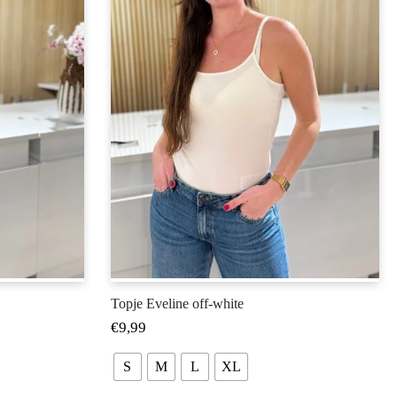
Topje Eveline off-white
€
9,99
S
M
L
XL