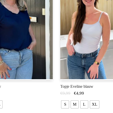
y
Topje Eveline blauw
€
9,99
€
4,99
L
S
M
L
XL