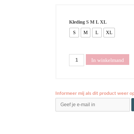
Kleding S M L XL
S
M
L
XL
Top
In winkelmand
Liva
choco
aantal
Informeer mij als dit product weer o