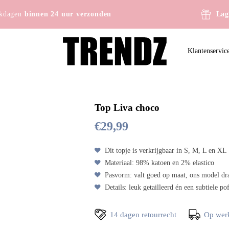
kdagen
binnen 24 uur verzonden
Lag
Klantenservic
Top Liva choco
€
29,99
Dit topje is verkrijgbaar in S, M, L en XL
Materiaal: 98% katoen en 2% elastico
Pasvorm: valt goed op maat, ons model dra
Details: leuk getailleerd én een subtiele 
14 dagen retourrecht
Op wer