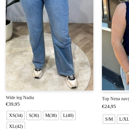
Wide leg Nadia
Top Nena nav
€
39,95
€
24,95
XS(34)
S(36)
M(38)
L(40)
S/M
L/X
XL(42)