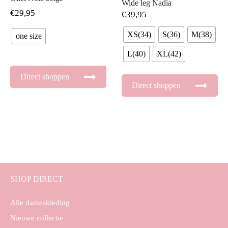
Wide leg Nadia
€
29,95
€
39,95
XS(34)
S(36)
M(38)
one size
L(40)
XL(42)
Direct shoppen
Direct shoppen
SHOP DIRECT
Alle dameskleding
Nieuwe collectie