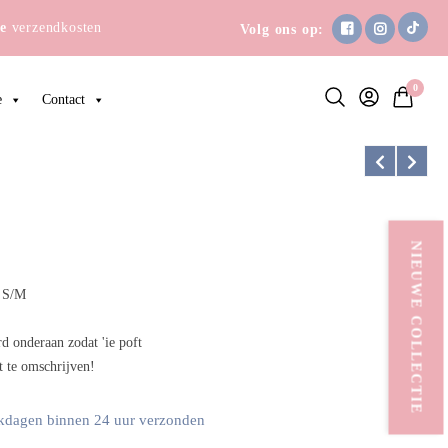
e
verzendkosten
Volg ons op:
0
e
Contact
NIEUWE COLLECTIE
t S/M
d onderaan zodat 'ie poft
et te omschrijven!
kdagen binnen 24 uur verzonden