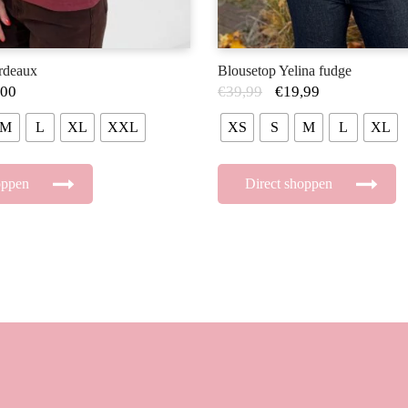
rdeaux
Blousetop Yelina fudge
,00
€
39,99
€
19,99
M
L
XL
XXL
XS
S
M
L
XL
oppen
Direct shoppen