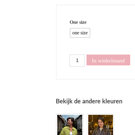
One size
one size
Jasje
In winkelmand
dots
navy
aantal
Bekijk de andere kleuren