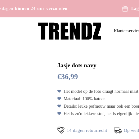
kdagen
binnen 24 uur verzonden
Lag
Klantenservic
Jasje dots navy
€
36,99
Het model op de foto draagt normaal maa
Materiaal: 100% katoen
Details: leuke pofmouw maar ook een boor
Het is zo'n lekkere stof, het is eigenlijk ni
14 dagen retourrecht
Op wer