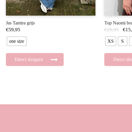
Jas Tamira grijs
Top Naomi bo
€
59,95
€
29,99
€
15
one size
XS
S
Direct shoppen
Direct sh