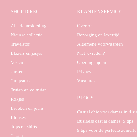
SHOP DIRECT
KLANTENSERVICE
Alle dameskleding
Over ons
Nieuwe collectie
Bezorging en levertijd
Travelstof
Algemene voorwaarden
Blazers en jasjes
Niet tevreden?
Vesten
Openingstijden
Jurken
Privacy
Jumpsuits
Vacatures
Truien en coltruien
BLOGS
Rokjes
Broeken en jeans
Casual chic voor dames in 4 s
Blouses
Business casual dames: 5 tips
Tops en shirts
9 tips voor de perfecte zomerl
Jassen