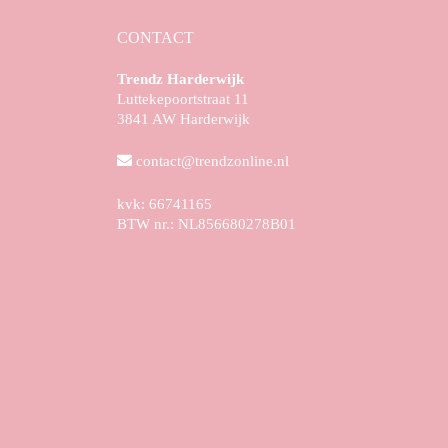
CONTACT
Trendz Harderwijk
Luttekepoortstraat 11
3841 AW Harderwijk
contact@trendzonline.nl
kvk: 66741165
BTW nr.: NL856680278B01