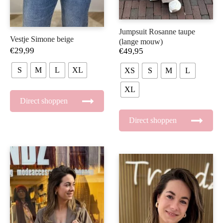
Jumpsuit Rosanne taupe
Vestje Simone beige
(lange mouw)
€
29,99
€
49,95
S
M
L
XL
XS
S
M
L
XL
Direct shoppen
Direct shoppen