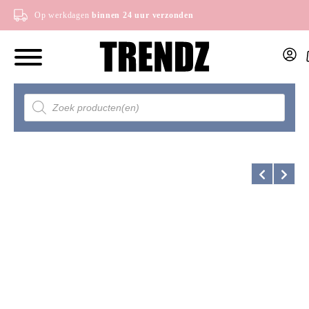
Op werkdagen
binnen 24 uur verzonden
Producten
zoeken