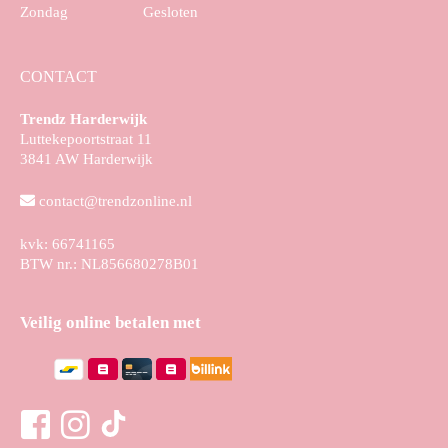
Zondag
Gesloten
CONTACT
Trendz Harderwijk
Luttekepoortstraat 11
3841 AW Harderwijk
contact@trendzonline.nl
kvk: 66741165
BTW nr.: NL856680278B01
Veilig online betalen met