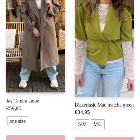
Jas Tamira taupe
Blazerjasje Mae matcha green
€
59,95
€
34,95
one size
S/M
M/L